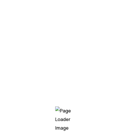
n nombre de leads x4 après avoir mis en place une séquence
n générant plus de résultats.
tourne pour vous, même le week-end.
notre spécialité.