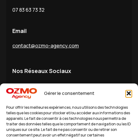
07 83 63 73 32
Email
contact@ozmo-agency.com
Nos Réseaux Sociaux
LinkedIn
Instagram
Gérer le consentement
Pour offrir les meilleures expériences, nous utilisons des technologies
Derniers articles
telles que les cookies pour stocker et/ou accéder aux informations des
appareils. Le fait de consentir à ces technologies nous permettra de
Combien vous coûte de ne pas investir
traiter des données telles que le comportement de navigation ou les ID
dans votre marketing ?
uniques sur ce site. Le fait de ne pas consentir ou de retirer son
consentement peut avoir un effet négatif sur certaines